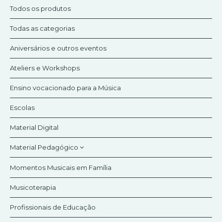
Contactos
Todos os produtos
Política de Privacidade e cookies
Todas as categorias
Aniversários e outros eventos
Termos e Condições
Ateliers e Workshops
Pesquisar
Ensino vocacionado para a Música
Escolas
Material Digital
Material Pedagógico
Momentos Musicais em Família
Jogos Flauta Mágica
Musicoterapia
KitOrff
Profissionais de Educação