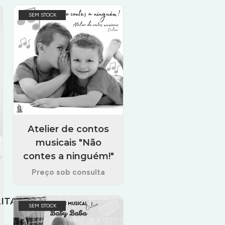
SEM STOCK
Atelier de contos
musicais "Não
contes a ninguém!"
Preço sob consulta
LITANA
SEM STOCK