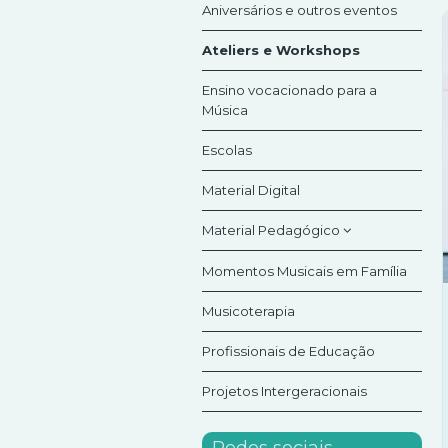
Aniversários e outros eventos
Ateliers e Workshops
Ensino vocacionado para a
Música
Escolas
Material Digital
Material Pedagógico
Momentos Musicais em Família
Jogos Flauta Mágica
Musicoterapia
KitOrff
Profissionais de Educação
Projetos Intergeracionais
Redes sociais