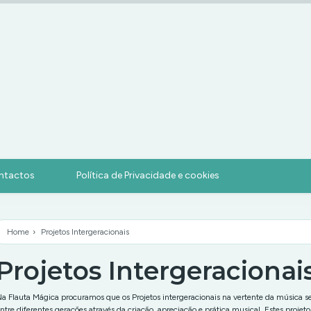
ntactos
Política de Privacidade e cookies
Home
›
Projetos Intergeracionais
Projetos Intergeracionai
a Flauta Mágica procuramos que os Projetos intergeracionais na vertente da música s
ntre diferentes gerações através da criação, apreciação e prática musical. Estes projet