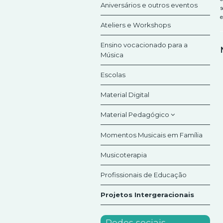
Aniversários e outros eventos
s
e
Ateliers e Workshops
Ensino vocacionado para a
Música
Escolas
Material Digital
Material Pedagógico
Momentos Musicais em Família
Jogos Flauta Mágica
Musicoterapia
KitOrff
Profissionais de Educação
Projetos Intergeracionais
Redes sociais