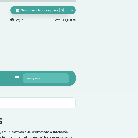
Carrinho de compras (0)
Login
Total:
0,00 €
Pesquisar
s
ejam iniciativas que promovam a interação
os têm como objetivo não só fortalecer os laços